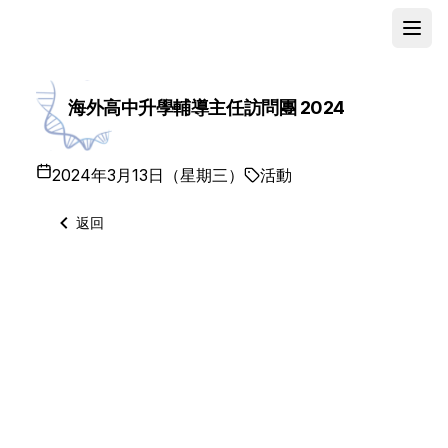
Open
School
海外高中升學輔導主任訪問團 2024
2024年3月13日（星期三）
活動
返回
🌟 The Chinese University of Hong Kong
(CUHK) and Hong Kong Baptist University
(HKBU) recently hosted the 𝐂𝐨𝐮𝐧𝐬𝐞𝐥𝐥𝐨𝐫 𝐅𝐥𝐲-𝐈𝐧
𝐏𝐫𝐨𝐠𝐫𝐚𝐦𝐦𝐞 in Hong Kong from 13 to 15