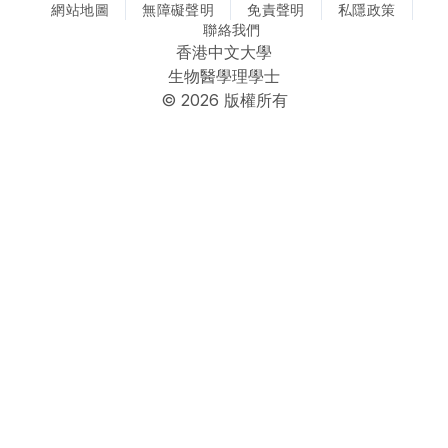
網站地圖
CUHK Biomedical Sciences @ Facebook
無障礙聲明
CUHK Biomedical Sciences @ Ins
CUHK Biomedical Sciences
免責聲明
CUHK Biomedical S
私隱政策
聯絡我們
香港中文大學
生物醫學理學士
© 2026 版權所有
Faculty
School
Home