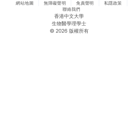
網站地圖
CUHK Biomedical Sciences @ Facebook
無障礙聲明
CUHK Biomedical Sciences @ Ins
CUHK Biomedical Sciences
免責聲明
CUHK Biomedical S
私隱政策
聯絡我們
香港中文大學
生物醫學理學士
© 2026 版權所有
Faculty
School
Home